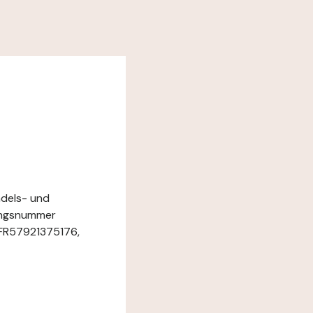
ndels- und
rungsnummer
: FR57921375176,