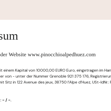
ssum
 der Website www.pinocchioalpedhuez.com
it einem Kapital von 10000,00 EURO Euro, eingetragen im Ha
ter von - unter der Nummer Grenoble 921 375 176, Registrie
t Sitz in 122 Avenue des jeux, 38750 l’Alpe d’Huez, USt-IdNr.
 - / -.