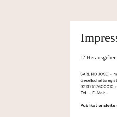
Impre
1/ Herausgeber
SARL NO JOSÉ, -, m
Gesellschaftsregis
92137517600010, mi
Tel.: -, E-Mail: -
Publikationsleiter: