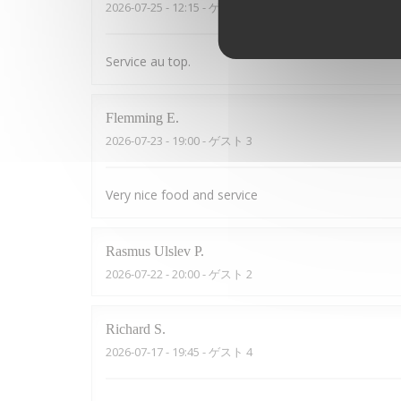
2026-07-25
- 12:15 - ゲスト 7
Service au top.
Flemming
E
2026-07-23
- 19:00 - ゲスト 3
Very nice food and service
Rasmus Ulslev
P
2026-07-22
- 20:00 - ゲスト 2
Richard
S
2026-07-17
- 19:45 - ゲスト 4