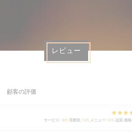
レビュー
顧客の評価
サービス
:
4
/5
雰囲気
:
5
/5
メニュー
:
5
/5
品質-価格