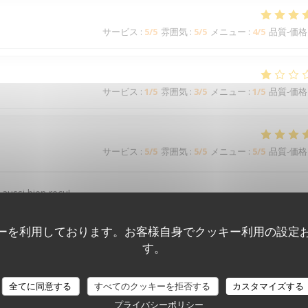
サービス
:
5
/5
雰囲気
:
5
/5
メニュー
:
4
/5
品質-価格
サービス
:
1
/5
雰囲気
:
3
/5
メニュー
:
1
/5
品質-価格
サービス
:
5
/5
雰囲気
:
5
/5
メニュー
:
5
/5
品質-価格
 aussi bien reçu!
ーを利用しております。お客様自身でクッキー利用の設定
す。
サービス
:
5
/5
雰囲気
:
5
/5
メニュー
:
4
/5
品質-価格
全てに同意する
すべてのクッキーを拒否する
カスタマイズする
プライバシーポリシー