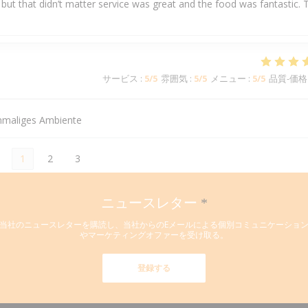
but that didn’t matter service was great and the food was fantastic. 
サービス
:
5
/5
雰囲気
:
5
/5
メニュー
:
5
/5
品質-価格
inmaliges Ambiente
1
2
3
ニュースレター
*
当社のニュースレターを購読し、当社からのEメールによる個別コミュニケーショ
やマーケティングオファーを受け取る。
登録する