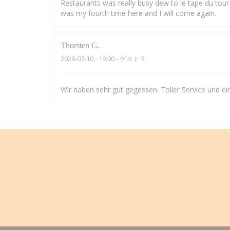
Restaurants was really busy dew to le tape du tour 
was my fourth time here and I will come again.
Thorsten
G
2026-07-10
- 19:00 - ゲスト 5
Wir haben sehr gut gegessen. Toller Service und e