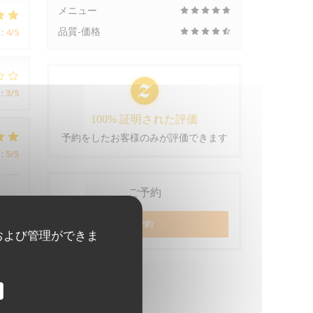
メニュー
品質-価格
:
4
/5
:
3
/5
100% 証明された評価
予約をしたお客様のみが評価できます
:
5
/5
ご予約
予約
および管理ができま
:
5
/5