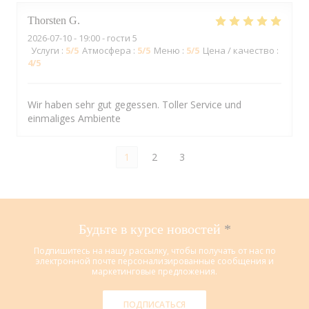
Thorsten
G
2026-07-10
- 19:00 - гости 5
Услуги
:
5
/5
Атмосфера
:
5
/5
Меню
:
5
/5
Цена / качество
:
4
/5
Wir haben sehr gut gegessen. Toller Service und
einmaliges Ambiente
1
2
3
Будьте в курсе новостей
*
Подпишитесь на нашу рассылку, чтобы получать от нас по
электронной почте персонализированные сообщения и
маркетинговые предложения.
ПОДПИСАТЬСЯ