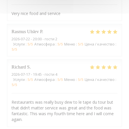
Very nice food and service
Rasmus Ulslev
P
2026-07-22
- 20:00 - гости 2
Услуги
:
5
/5
Атмосфера
:
5
/5
Меню
:
5
/5
Цена / качество
:
5
/5
Richard
S
2026-07-17
- 19:45 - гости 4
Услуги
:
5
/5
Атмосфера
:
5
/5
Меню
:
5
/5
Цена / качество
:
5
/5
Restaurants was really busy dew to le tape du tour but
that didn’t matter service was great and the food was
fantastic. This was my fourth time here and I will come
again.