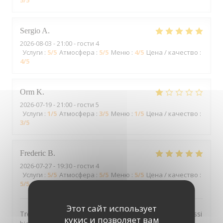
5
/5
Sergio
A
2026-08-03
- 21:00 - гости 4
Услуги
:
5
/5
Атмосфера
:
5
/5
Меню
:
4
/5
Цена / качество
:
4
/5
Orm
K
2026-07-19
- 21:00 - гости 5
Услуги
:
1
/5
Атмосфера
:
3
/5
Меню
:
1
/5
Цена / качество
:
3
/5
Frederic
B
2026-07-27
- 19:30 - гости 4
Услуги
:
5
/5
Атмосфера
:
5
/5
Меню
:
5
/5
Цена / качество
:
5
/5
Этот сайт использует
Très bon service, très bonne nourriture et toujours aussi
кукис и позволяет вам